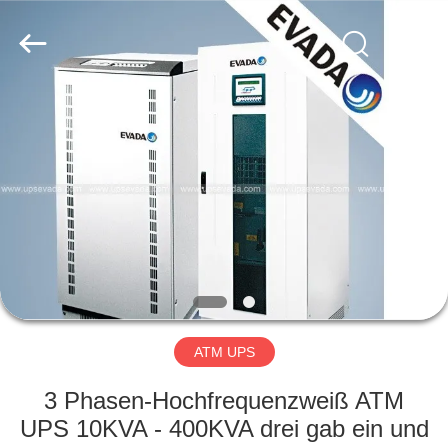
GSM
International
Trade
Co.,Ltd..
All
Rights
Reserved.
HAUS
PRODUKTE
ÜBER
UNS
FABRIK-
AUSFLUG
ATM UPS
3 Phasen-Hochfrequenzweiß ATM
QUALITÄTSKONTROLLE
UPS 10KVA - 400KVA drei gab ein und