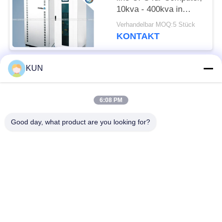
10kva - 400kva in
Phasen ein
Verhandelbar MOQ:5 Stück
KONTAKT
KUN
Beliebte Kategorien
Alle
6:08 PM
ATM-Maschinenteile
NCR-ATM-Teile
Good day, what product are you looking for?
Wincor Nixdorf ATM-
Diebold ATM-Teile
Teile
Hitachi-
NMD ATM-Teile
Geldautomaten-Teile