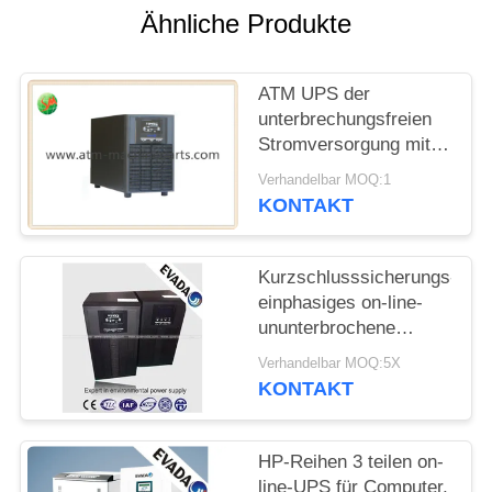
SITEMAP
Ähnliche Produkte
PRIVACY
ATM UPS der
POLICY
unterbrechungsfreien
Stromversorgung mit
der reinen Sinus-Welle,
Verhandelbar MOQ:1
besonders angefertigt
KONTAKT
Kurzschlusssicherungs-
einphasiges on-line-
ununterbrochene
Stromversorgung
Verhandelbar MOQ:5X
UPSs für
KONTAKT
Rechenzentrum
HP-Reihen 3 teilen on-
line-UPS für Computer,