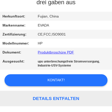
drei gaben aus
TRETEN
SIE
Herkunftsort:
Fujian, China
MIT
Markenname:
EVADA
UNS
Zertifizierung:
CE,FCC,ISO9001
IN
Modellnummer:
HP
VERBINDUNG
Dokument:
Produktbroschüre PDF
Ausgesucht:
,
ups unterbrechungsfreie Stromversorgung
NACHRICHTEN
Industrie-USV-Systeme
KONTAKT!
FORDERN
SIE EIN
ZITAT
DETAILS ENTFALTEN