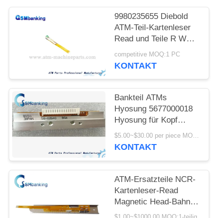
SITEMAP
9980235655 Diebold
ATM-Teil-Kartenleser
PRIVACY
Read und Teile R W
POLICY
R/W HeadATM Kopf 3T
competitive MOQ:1 PC
Lese-Schreib-
KONTAKT
SWB184302 998-
0235655 schreiben
Bankteil ATMs
Hyosung 5677000018
Hyosung für Kopf
Hyosung des Druckers
$5.00~$30.00 per piece MOQ:1-teilig
MX5600 5600 t-
KONTAKT
Druckerkopf
S7020000032
ATM-Ersatzteile NCR-
Kartenleser-Read
Magnetic Head-Bahn 2
SBW191701 998-
$1.00~$1000.00 MOQ:1-teilig