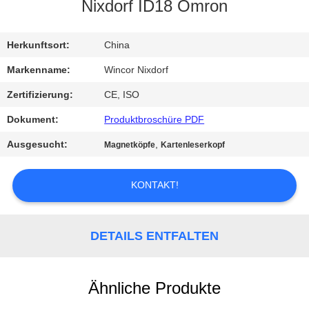
Nixdorf ID18 Omron
TRETEN
SIE
Herkunftsort:
China
MIT
Markenname:
Wincor Nixdorf
UNS
Zertifizierung:
CE, ISO
IN
Dokument:
Produktbroschüre PDF
VERBINDUNG
Ausgesucht:
,
Magnetköpfe
Kartenleserkopf
NACHRICHTEN
KONTAKT!
FORDERN
DETAILS ENTFALTEN
SIE EIN
ZITAT
Ähnliche Produkte