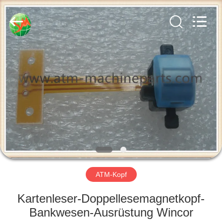
GSM
International
Trade
Co.,Ltd..
All
Rights
Reserved.
HAUS
PRODUKTE
ÜBER
UNS
FABRIK-
AUSFLUG
ATM-Kopf
Kartenleser-Doppellesemagnetkopf-
QUALITÄTSKONTROLLE
Bankwesen-Ausrüstung Wincor