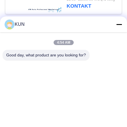
0235657
KONTAKT
KUN
Beliebte Kategorien
Alle
4:54 AM
ATM-Maschinenteile
NCR-ATM-Teile
Good day, what product are you looking for?
Wincor Nixdorf ATM-
Diebold ATM-Teile
Teile
Hitachi-
NMD ATM-Teile
Geldautomaten-Teile
Hyosung ATM-Teile
Fujitsu ATM-Teile